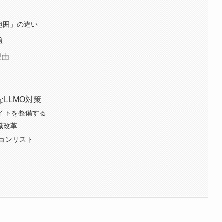
「範囲」の違い
題
理由
LLMO対策
イトを整備する
識改革
ションリスト