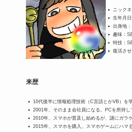
ニックネ
生年月日
出身地：
趣味：S
特技：S
復活させ
来歴
10代後半に情報処理技術（C言語とかVB）を
2001年、そのまま会社員になる。PCを所持
2010年、スマホが普及し始めるが、謎にガラ
2015年、スマホを購入。スマホゲームにハマ